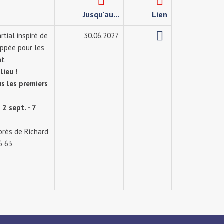
Jusqu'au...
Lien
tial inspiré de
30.06.2027
oppée pour les
t.
ieu !
s les premiers
:
2 sept. - 7
près de Richard
6 63