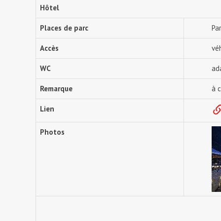
Hôtel
Places de parc
Pa
Accès
vé
WC
ad
Remarque
à 
Lien
Photos